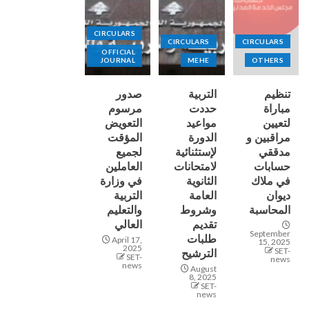
CIRCULARS
CIRCULARS
CIRCULARS
OFFICIAL
JOURNAL
MEHE
OTHERS
تنظيم
التربية
صدور
مباراة
حددت
مرسوم
لتعيين
مواعيد
التعويض
مراقبين و
الدورة
المؤقت
مدققي
لإستثنائية
لجميع
حسابات
لامتحانات
العاملين
في ملاك
الثانوية
في وزارة
ديوان
العامة
التربية
المحاسبة
وشروط
والتعليم
تقديم
العالي
September
طلبات
April 17,
15, 2025
2025
SET-
الترشيح
SET-
news
news
August
8, 2025
SET-
news