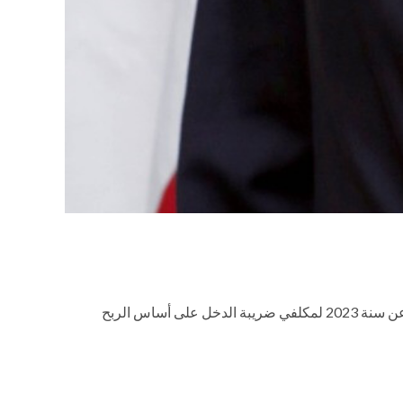
تمدد لغاية 29/02/2024 ضمناً، مهلة تسديد الضريبة وتقديم التصريح السنوي وتقديم البيان بصاحب الحق الاقتصادي (النموذج م 18) عن سنة 2023 لمكلفي ضريبة الدخل على أساس الربح