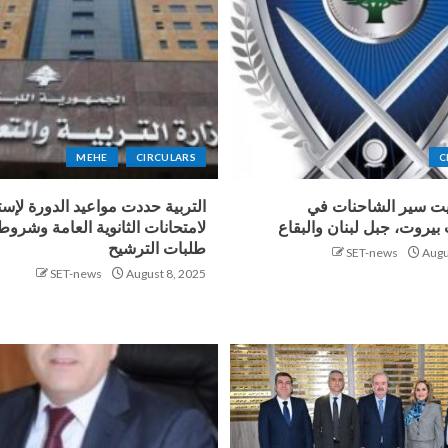
MEHE
CIRCULARS
C
يت سير الشاحنات في
التربية حددت مواعيد الدورة لإستث
يروت، جبل لبنان والبقاع
لامتحانات الثانوية العامة وشروط
طلبات الترشيح
SET-news
Augu
SET-news
August 8, 2025