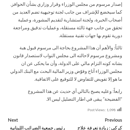
إصدار مرسوم من مجلس الوزراء وقرار وزاري بشأن الحوافز.
كما سيخضع للإشراف من جانب لجنة توجيهية تضم العديد من
أصحاب الخبرة، ولجنة استشارية لتقديم المشورة، وعملية
تحقق من جانب جهة ثالثة مستقلة، وعمليات تدقيق ومراجعة
دورية تقوم بها جهات تقنية مستقلة.
ثالثاً: والأهم أن هذا المشروع بحاجة الى مرسوم قبول هبة
ومشروع مرسوم لاحالته الى مجلس النواب لاستصدار قانون
بشانه كونه التزام مالي على الدولة، وأن ما يحكى عن ان
مجلس الوزراء أتاح وفوّض وزير المالية البحث مع البنك الدولي
ما هو إلا تفويض للتفاوض لا للتوقيع على الاتفاقية.
رابعاً: وعليه يصبح بالتالي أي حديث عن هذا المشروع
“الفضيحة” يبقى في اطار التضليل ليس الا.
Post Views:
1,098
Next
Previous
كركي : زيادة تعرفة علاج
رئيس جمعية الضرائب اللبنانية