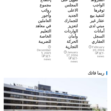
الواجب
المجلس
مجموع
توفرها
الاعلى
رواتب
لتنفيذ بيع
الجديد
وأجور
عقار غير
للجمارك
العاملين
مبني لدى
لتعزيز
في معاهد
أمانات
الواردات
التعليم
السجل
وأمان
الخاصة
العقاري
الحركة
للضرببة
التجارية
February
December
20, 2026
January
5, 2025
SET-
17, 2026
SET-
news
SET-
news
news
ربما فاتك