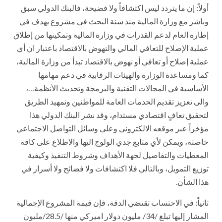
أولاً: إن ما يتردد ليس اكتشافاً ولا فضيحة، فالبنك الدولي سبق
وباشر مع وزارة المالية منذ سنة البحث في مشروع يهدف في
إطاره العام لدعم القدرات في وزارة المالية وتمكينها من إطلاق
عملية الإصلاح للتعافي المالي والنهوض بالاقتصاد باعتبار ان أي
عملية إصلاح أو تعافي أو نهوض بالاقتصاد تبدأ من وزارة المالية،
كما ومساعدة الوزارة والهيئات الرقابية في دعم مهامها
الأساسية في المجالات التقنية والبرمجة وتحديث الأنظمة…،
والى تعزيز تقديم الخدمات العامة للمواطنين وتمهيد الطريق
لتحقيق تعافٍ اقتصادي مستدام، وقد نشر البنك الدولي هذا
مؤخراً عبر موقعه الالكتروني وعلى وسائل التواصل الاجتماعي
خاصته، ويمكن لأي متابع جدي الولوج اليها والاطلاع على كافة
المعطيات والتفاصيل لجهة الأهداف وشروط التنفيذ وكيفية
توزيع التمويل، وبالتالي فلا اكتشافات ولا فضائح ولا أسرار في
هذا الشأن.
ثانياً: في الاحتساب تقتضي الدقة، فإن قيمة المشروع الإجمالية
المشار إليها تبلغ /43/ مليون دولار اميركي منها /5.82/مليون