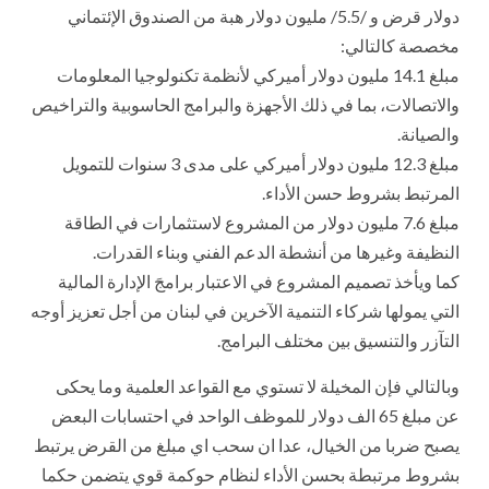
دولار قرض و /5.5/ مليون دولار هبة من الصندوق الإئتماني
مخصصة كالتالي:
مبلغ 1.41 مليون دولار أميركي لأنظمة تكنولوجيا المعلومات
والاتصالات، بما في ذلك الأجهزة والبرامج الحاسوبية والتراخيص
والصيانة.
مبلغ 3.21 مليون دولار أميركي على مدى 3 سنوات للتمويل
المرتبط بشروط حسن الأداء.
مبلغ 6.7 مليون دولار من المشروع لاستثمارات في الطاقة
النظيفة وغيرها من أنشطة الدعم الفني وبناء القدرات.
كما ويأخذ تصميم المشروع في الاعتبار برامجَ الإدارة المالية
التي يمولها شركاء التنمية الآخرين في لبنان من أجل تعزيز أوجه
التآزر والتنسيق بين مختلف البرامج.
وبالتالي فإن المخيلة لا تستوي مع القواعد العلمية وما يحكى
عن مبلغ 5
6
الف دولار للموظف الواحد في احتسابات البعض
يصبح ضربا من الخيال، عدا ان سحب اي مبلغ من القرض يرتبط
بشروط مرتبطة بحسن الأداء لنظام حوكمة قوي يتضمن حكما