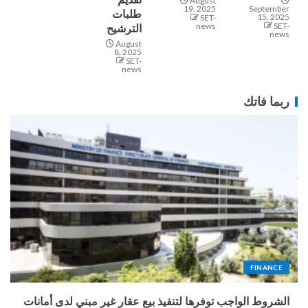
August
19, 2025
September
طلبات
15, 2025
SET-
news
SET-
الترشيح
news
August
8, 2025
SET-
news
ربما فاتك
FINANCE
الشروط الواجب توفرها لتنفيذ بيع عقار غير مبني لدى أمانات