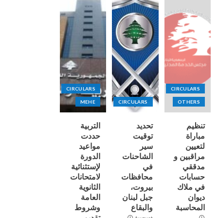
CIRCULARS
CIRCULARS
MEHE
CIRCULARS
OTHERS
تنظيم
تحديد
التربية
مباراة
توقيت
حددت
لتعيين
سير
مواعيد
مراقبين و
الشاحنات
الدورة
مدققي
في
لإستثنائية
حسابات
محافظات
لامتحانات
في ملاك
بيروت،
الثانوية
ديوان
جبل لبنان
العامة
المحاسبة
والبقاع
وشروط
تقديم